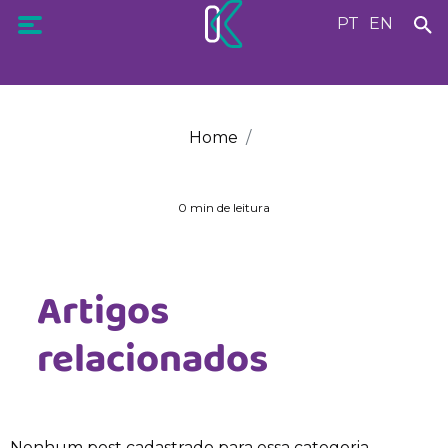
PT
EN
Home
0 min de leitura
Artigos
relacionados
Nenhum post cadastrado para essa categoria