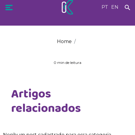
PT
EN
Home
0 min de leitura
Artigos
relacionados
Nenhum post cadastrado para essa categoria