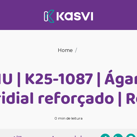
Home
IU | K25-1087 | Ága
idial reforçado | 
0 min de leitura