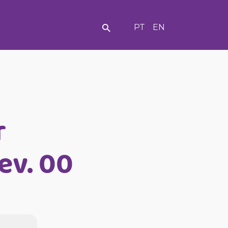
PT
EN
r
Rev. 00