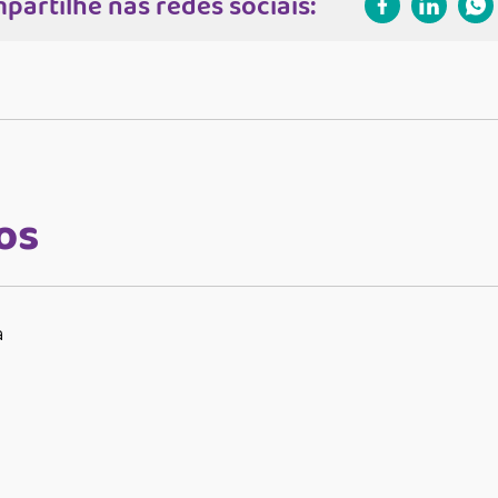
partilhe nas redes sociais:
os
a