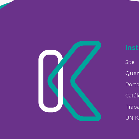
Inst
Site
Quem
Porta
Catá
Trab
UNIK