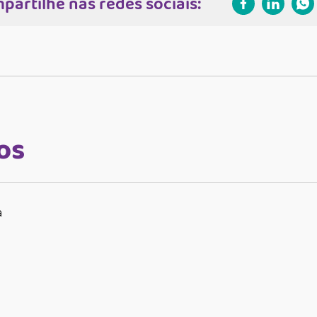
partilhe nas redes sociais:
os
a