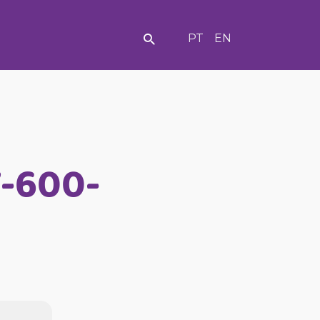
PT
EN
7-600-