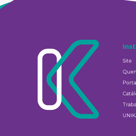
Inst
Site
Quem
Porta
Catá
Trab
UNIK