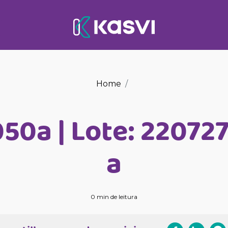
Home
050a | Lote: 22072
a
0 min de leitura