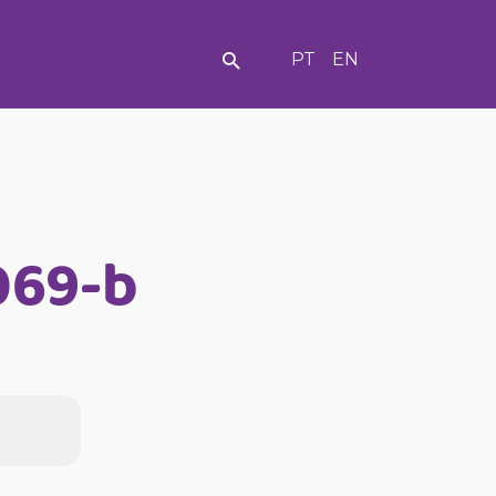
PT
EN
-069-b