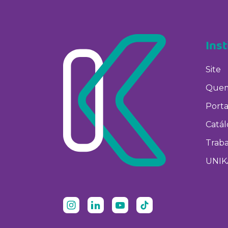
Inst
Site
Quem
Porta
Catá
Trab
UNIK