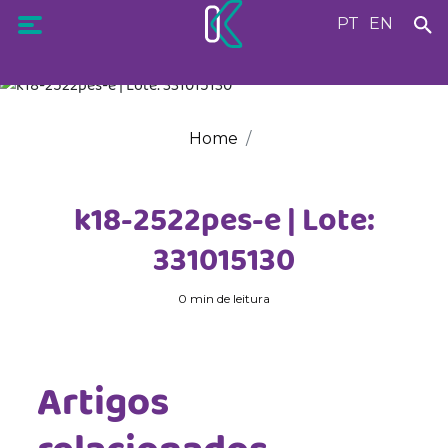
PT
EN
Home
k18-2522pes-e | Lote:
331015130
0 min de leitura
Artigos