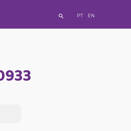
PT
EN
10933