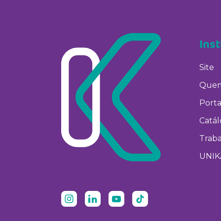
Inst
Site
Quem
Porta
Catá
Trab
UNIK