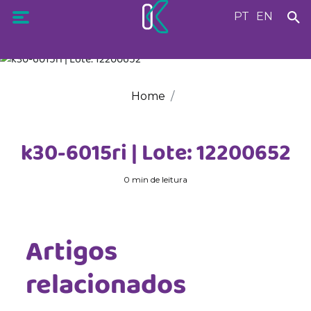
PT
EN
Home
k30-6015ri | Lote: 12200652
0 min de leitura
Artigos
relacionados