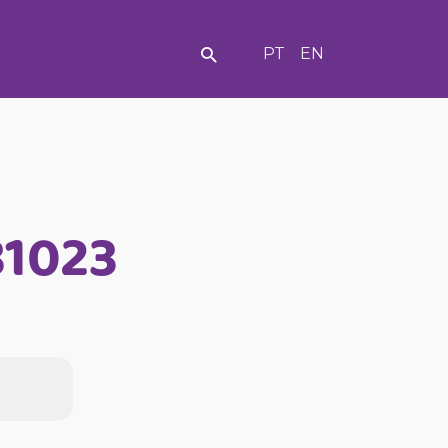
PT
EN
81023