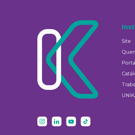
Inst
Site
Quem
Porta
Catá
Trab
UNIK