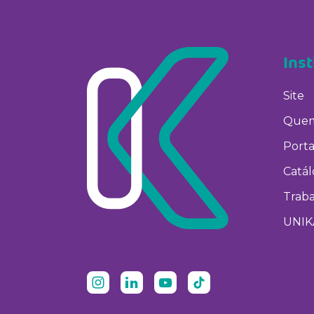
Inst
Site
Quem
Porta
Catá
Trab
UNIK