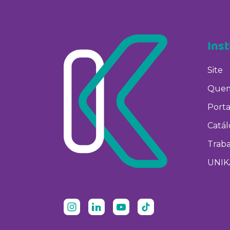
Inst
Site
Quem
Porta
Catá
Trab
UNIK