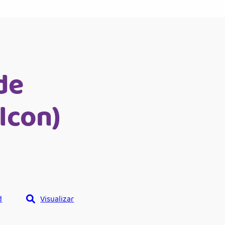
de
lcon)
d
Visualizar