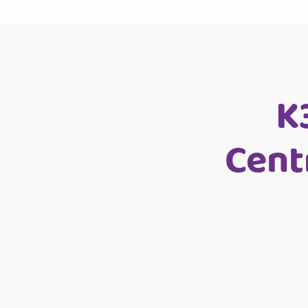
K
Cent