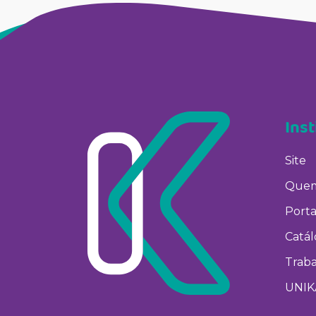
Inst
Site
Quem
Porta
Catá
Trab
UNIK