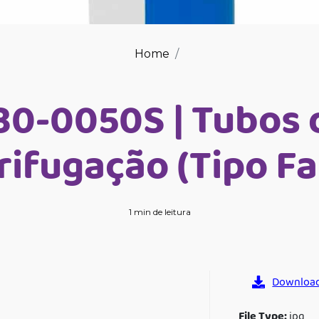
Home
30-0050S | Tubos 
rifugação (Tipo Fa
1 min de leitura
Downloa
File Type:
jpg