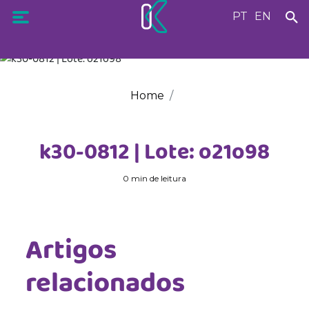
PT
EN
Home
k30-0812 | Lote: o21o98
0 min de leitura
Artigos
relacionados