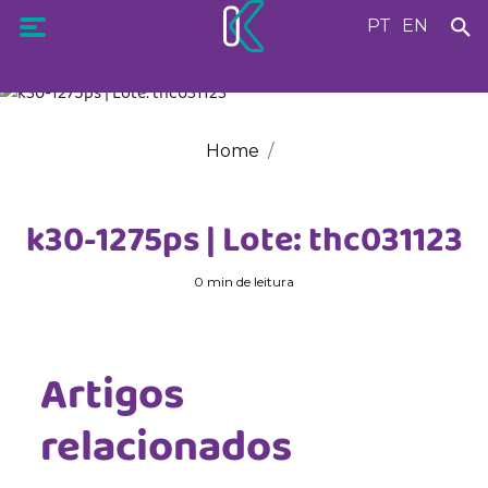
PT
EN
Home
k30-1275ps | Lote: thc031123
0 min de leitura
Artigos
relacionados