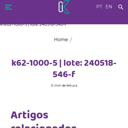
PT
EN
Home
k62-1000-5 | lote: 240518-
546-f
0 min de leitura
Artigos