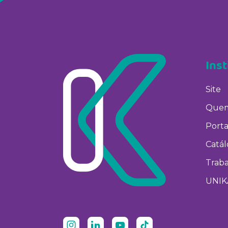
Inst
Site
Quem
Porta
Catá
Trab
UNIK