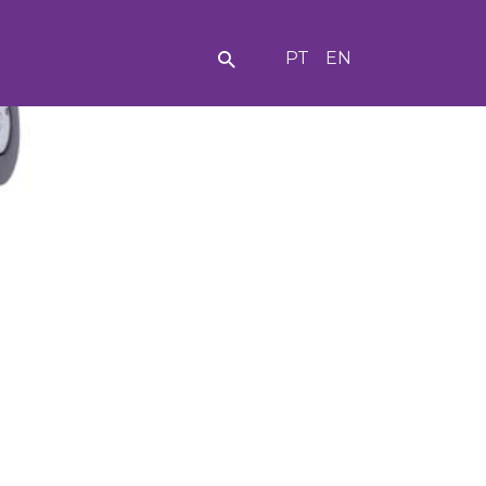
PT
EN